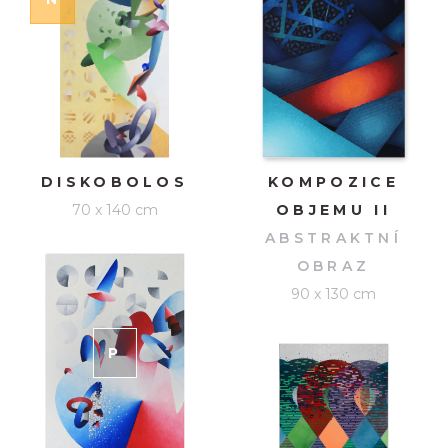
DISKOBOLOS
KOMPOZICE
70 x 140 cm
OBJEMU II
ABSTRAKTNÍ
OBRAZ
90 x 130 cm
P
RODÁNO