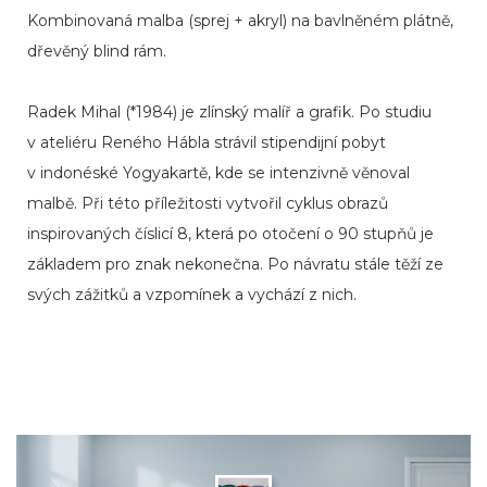
Kombinovaná malba (sprej + akryl) na bavlněném plátně,
dřevěný blind rám.
Radek Mihal (*1984) je zlínský malíř a grafik. Po studiu
v ateliéru Reného Hábla strávil stipendijní pobyt
v indonéské Yogyakartě, kde se intenzivně věnoval
malbě. Při této příležitosti vytvořil cyklus obrazů
inspirovaných číslicí 8, která po otočení o 90 stupňů je
základem pro znak nekonečna. Po návratu stále těží ze
svých zážitků a vzpomínek a vychází z nich.