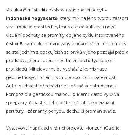
Po ukončení studií absolvoval stipendijní pobyt v
indonéské Yogyakartě
, který měl na jeho tvorbu zásadní
vliv. Tropické prostředí, rytmus asijské kultury a nové
vizuální podněty se promítly do jeho cyklu inspirovaného
číslicí 8
, symbolem rovnováhy a nekonečna. Tento motiv
se stal jedním z opakujících se prvků v jeho pozdější práci a
představuje pro autora meditativní archetyp spojení
protikladů. Mihalova malba vychází z kombinace
geometrických forem, rytmu a spontánní barevnosti.
Autor s lehkostí přechází mezi přísně konstruovanou
kompozicí a gestickou malbou, přičemž často využívá
sprej, akryl či pastel. Jeho plátna působí jako vizuální
partitury - záznamy pohybu, dechu či proměn světla.
Vystavoval například v rámci projektu Monzun (Galerie