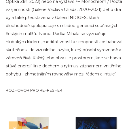
Optika Zlín, 2022) nebo na výstavě +– Monochrom / Pocta
vzájemnosti (Galerie Václava Chada, 2020–2021). Jeho díla
byla také představena v Galerii INDIGES, která
dlouhodobě spolupracuje s mladou generací současných
českých malířů. Tvorba Radka Mihala se vyznačuje
hlubokým klidem, meditativností a schopností abstrahovat
skutečnost do vizuálního jazyka, který působí vyrovnaně a
zároveň živě. Každý jeho obraz je prostorem, kde se barva
stává energií, linie dechem a rytmus záznamem vnitřního
pohybu - zhmotněním rovnováhy mezi řádem a intuicí.
ROZHOVOR PRO REFRESHER
N
OVINKA