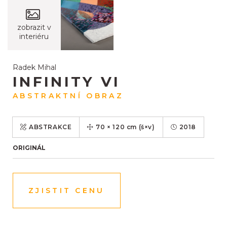
zobrazit v
interiéru
Radek Mihal
INFINITY VI
ABSTRAKTNÍ OBRAZ
ABSTRAKCE
70
×
120
cm
(š×v)
2018
ORIGINÁL
ZJISTIT CENU