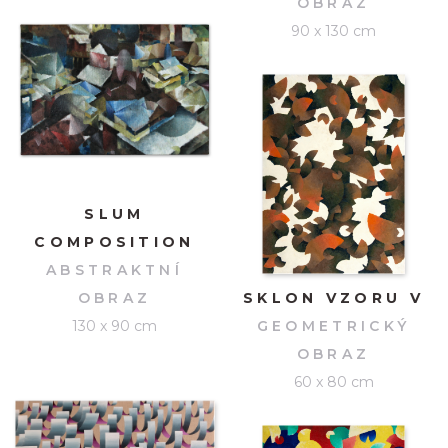
OBRAZ
90 x 130 cm
SLUM
COMPOSITION
ABSTRAKTNÍ
OBRAZ
SKLON VZORU V
130 x 90 cm
GEOMETRICKÝ
OBRAZ
60 x 80 cm