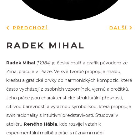
PŘEDCHOZÍ
DALŠÍ
RADEK MIHAL
Radek Mihal
(*
1984
) je český malíř a grafik původem ze
Zlína, pracuje v Praze. Ve své tvorbě propojuje malbu,
kresbu a grafické prvky do harmonických kompozic, které
často vycházejí z osobních vzpomínek, vjemů a prožitků.
Jeho práce jsou charakteristické strukturální přesností,
citlivou barevností a výraznou symbolikou, která propojuje
svět racionality s intuitivní představivostí. Studoval v
ateliéru
Reného Hábla
, kde rozvíjel vztah k
experimentální malbě a práci s různými médii.