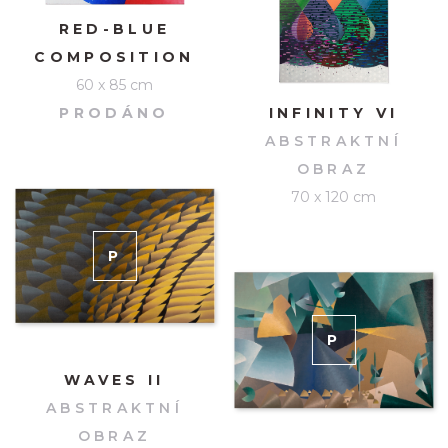
RED-BLUE
COMPOSITION
60 x 85 cm
PRODÁNO
INFINITY VI
ABSTRAKTNÍ
OBRAZ
70 x 120 cm
P
RODÁNO
P
RODÁNO
WAVES II
ABSTRAKTNÍ
OBRAZ