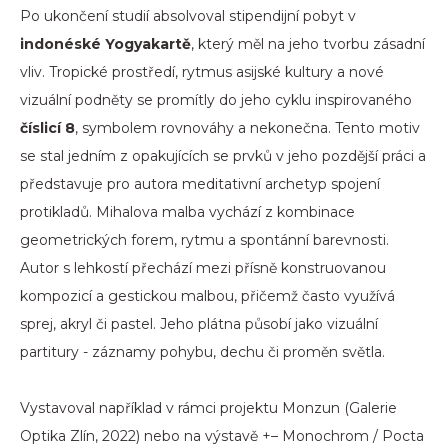
Po ukončení studií absolvoval stipendijní pobyt v
indonéské Yogyakartě
, který měl na jeho tvorbu zásadní
vliv. Tropické prostředí, rytmus asijské kultury a nové
vizuální podněty se promítly do jeho cyklu inspirovaného
číslicí 8
, symbolem rovnováhy a nekonečna. Tento motiv
se stal jedním z opakujících se prvků v jeho pozdější práci a
představuje pro autora meditativní archetyp spojení
protikladů. Mihalova malba vychází z kombinace
geometrických forem, rytmu a spontánní barevnosti.
Autor s lehkostí přechází mezi přísně konstruovanou
kompozicí a gestickou malbou, přičemž často využívá
sprej, akryl či pastel. Jeho plátna působí jako vizuální
partitury - záznamy pohybu, dechu či proměn světla.
Vystavoval například v rámci projektu Monzun (Galerie
Optika Zlín, 2022) nebo na výstavě +– Monochrom / Pocta