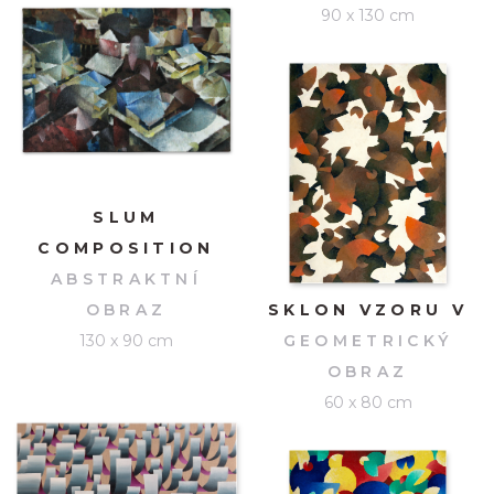
90 x 130 cm
SLUM
COMPOSITION
ABSTRAKTNÍ
OBRAZ
SKLON VZORU V
130 x 90 cm
GEOMETRICKÝ
OBRAZ
60 x 80 cm