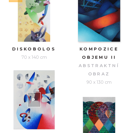
DISKOBOLOS
KOMPOZICE
70 x 140 cm
OBJEMU II
ABSTRAKTNÍ
OBRAZ
90 x 130 cm
P
RODÁNO