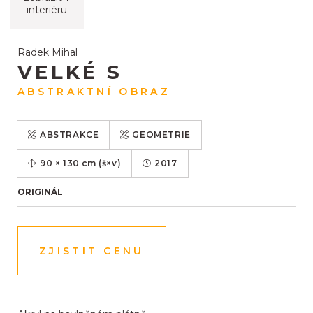
interiéru
Radek Mihal
VELKÉ S
ABSTRAKTNÍ OBRAZ
ABSTRAKCE
GEOMETRIE
90
×
130
cm
(š×v)
2017
ORIGINÁL
ZJISTIT CENU