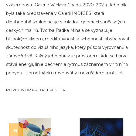
vzájemnosti (Galerie Václava Chada, 2020–2021). Jeho díla
byla také představena v Galerii INDIGES, která
dlouhodobě spolupracuje s mladou generací současných
českých malířů. Tvorba Radka Mihala se vyznačuje
hlubokým klidem, meditativností a schopností abstrahovat
skutečnost do vizuálního jazyka, který působí vyrovnaně a
zároveň živě. Každý jeho obraz je prostorem, kde se barva
stává energií, linie dechem a rytmus záznamem vnitřního
pohybu - zhmotněním rovnováhy mezi řádem a intuicí.
ROZHOVOR PRO REFRESHER
N
OVINKA