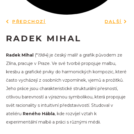
PŘEDCHOZÍ
DALŠÍ
RADEK MIHAL
Radek Mihal
(*
1984
) je český malíř a grafik původem ze
Zlína, pracuje v Praze. Ve své tvorbě propojuje malbu,
kresbu a grafické prvky do harmonických kompozic, které
často vycházejí z osobních vzpomínek, vjemů a prožitků.
Jeho práce jsou charakteristické strukturální přesností,
citlivou barevností a výraznou symbolikou, která propojuje
svět racionality s intuitivní představivostí. Studoval v
ateliéru
Reného Hábla
, kde rozvíjel vztah k
experimentální malbě a práci s různými médii.