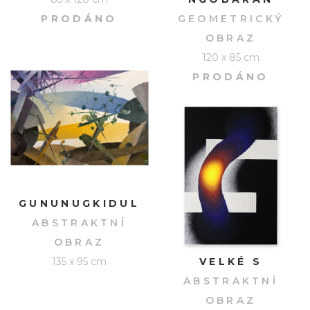
PRODÁNO
GEOMETRICKÝ
OBRAZ
120 x 85 cm
PRODÁNO
GUNUNUGKIDUL
ABSTRAKTNÍ
OBRAZ
135 x 95 cm
VELKÉ S
ABSTRAKTNÍ
OBRAZ