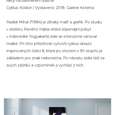
Akryl na bavlněném plátně.
Cyklus: Koláče / Vystaveno: 2018 Galerie Kotelna
Radek Mihal (*1984) je zlínský malíř a grafik. Po studiu
v ateliéru Reného Hábla strávil stipendijní pobyt
v indonéské Yogyakartě, kde se intenzivně věnoval
malbě. Při této příležitosti vytvořil cyklus obrazů
inspirovaných číslicí 8, která po otočení o 90 stupňů je
základem pro znak nekonečna. Po návratu stále těží ze
svých zážitků a vzpomínek a vychází z nich.