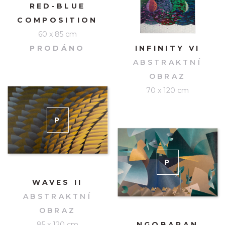
RED-BLUE
COMPOSITION
60 x 85 cm
PRODÁNO
INFINITY VI
ABSTRAKTNÍ
OBRAZ
70 x 120 cm
P
RODÁNO
P
RODÁNO
WAVES II
ABSTRAKTNÍ
OBRAZ
85 x 120 cm
NGOBARAN