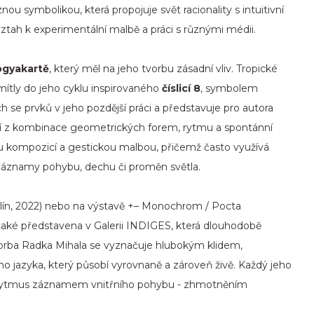
znou symbolikou, která propojuje svět racionality s intuitivní
 vztah k experimentální malbě a práci s různými médii.
ogyakartě
, který měl na jeho tvorbu zásadní vliv. Tropické
omítly do jeho cyklu inspirovaného
číslicí 8
, symbolem
 se prvků v jeho pozdější práci a představuje pro autora
ází z kombinace geometrických forem, rytmu a spontánní
ou kompozicí a gestickou malbou, přičemž často využívá
y - záznamy pohybu, dechu či proměn světla.
Zlín, 2022) nebo na výstavě +– Monochrom / Pocta
 také představena v Galerii INDIGES, která dlouhodobě
vorba Radka Mihala se vyznačuje hlubokým klidem,
ho jazyka, který působí vyrovnaně a zároveň živě. Každý jeho
m a rytmus záznamem vnitřního pohybu - zhmotněním