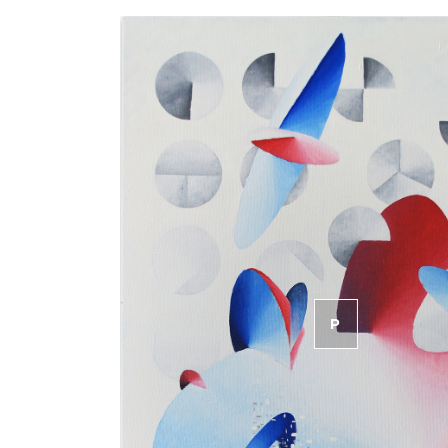
P
RODÁNO