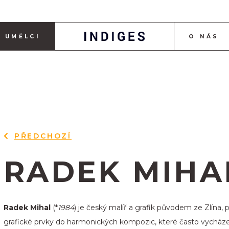
UMĚLCI
O NÁS
PŘEDCHOZÍ
RADEK MIHA
Radek Mihal
(*
1984
) je český malíř a grafik původem ze Zlína, 
grafické prvky do harmonických kompozic, které často vycházej