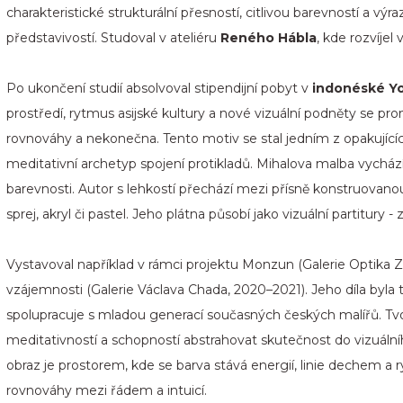
charakteristické strukturální přesností, citlivou barevností a výra
představivostí. Studoval v ateliéru
Reného Hábla
, kde rozvíjel
Po ukončení studií absolvoval stipendijní pobyt v
indonéské Y
prostředí, rytmus asijské kultury a nové vizuální podněty se pr
rovnováhy a nekonečna. Tento motiv se stal jedním z opakujících
meditativní archetyp spojení protikladů. Mihalova malba vych
barevnosti. Autor s lehkostí přechází mezi přísně konstruovan
sprej, akryl či pastel. Jeho plátna působí jako vizuální partitur
Vystavoval například v rámci projektu Monzun (Galerie Optika 
vzájemnosti (Galerie Václava Chada, 2020–2021). Jeho díla byla
spolupracuje s mladou generací současných českých malířů. T
meditativností a schopností abstrahovat skutečnost do vizuální
obraz je prostorem, kde se barva stává energií, linie deche
rovnováhy mezi řádem a intuicí.