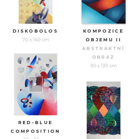
DISKOBOLOS
KOMPOZICE
70 x 140 cm
OBJEMU II
ABSTRAKTNÍ
OBRAZ
90 x 130 cm
P
RODÁNO
RED-BLUE
COMPOSITION