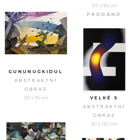
120 x 85 cm
PRODÁNO
GUNUNUGKIDUL
ABSTRAKTNÍ
OBRAZ
135 x 95 cm
VELKÉ S
ABSTRAKTNÍ
OBRAZ
90 x 130 cm