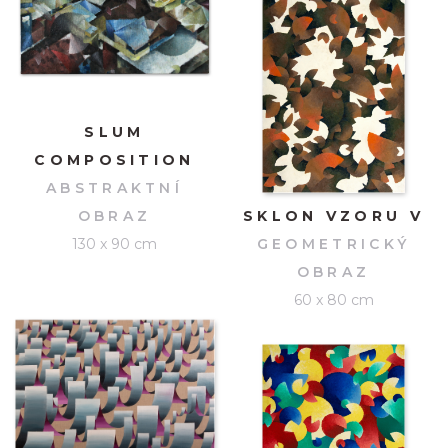
SLUM
COMPOSITION
ABSTRAKTNÍ
OBRAZ
SKLON VZORU V
130 x 90 cm
GEOMETRICKÝ
OBRAZ
60 x 80 cm