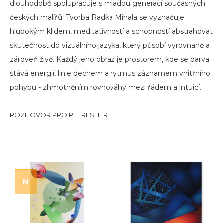
dlouhodobě spolupracuje s mladou generací současných
českých malířů. Tvorba Radka Mihala se vyznačuje
hlubokým klidem, meditativností a schopností abstrahovat
skutečnost do vizuálního jazyka, který působí vyrovnaně a
zároveň živě. Každý jeho obraz je prostorem, kde se barva
stává energií, linie dechem a rytmus záznamem vnitřního
pohybu - zhmotněním rovnováhy mezi řádem a intuicí.
ROZHOVOR PRO REFRESHER
N
OVINKA