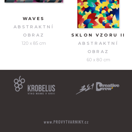
WAVES
ABSTRAKTNÍ
OBRAZ
SKLON VZORU II
120 x 85 cm
ABSTRAKTNÍ
OBRAZ
60 x 80 cm