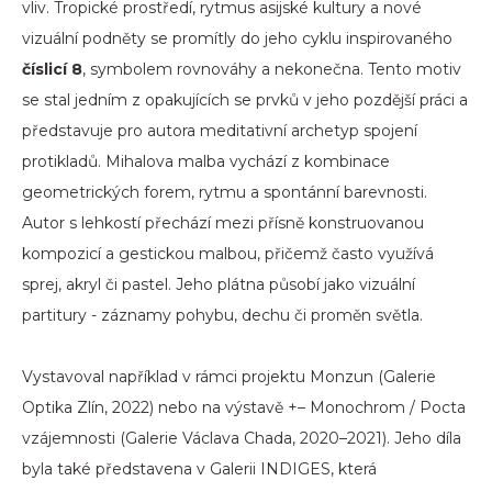
vliv. Tropické prostředí, rytmus asijské kultury a nové
vizuální podněty se promítly do jeho cyklu inspirovaného
číslicí 8
, symbolem rovnováhy a nekonečna. Tento motiv
se stal jedním z opakujících se prvků v jeho pozdější práci a
představuje pro autora meditativní archetyp spojení
protikladů. Mihalova malba vychází z kombinace
geometrických forem, rytmu a spontánní barevnosti.
Autor s lehkostí přechází mezi přísně konstruovanou
kompozicí a gestickou malbou, přičemž často využívá
sprej, akryl či pastel. Jeho plátna působí jako vizuální
partitury - záznamy pohybu, dechu či proměn světla.
Vystavoval například v rámci projektu Monzun (Galerie
Optika Zlín, 2022) nebo na výstavě +– Monochrom / Pocta
vzájemnosti (Galerie Václava Chada, 2020–2021). Jeho díla
byla také představena v Galerii INDIGES, která