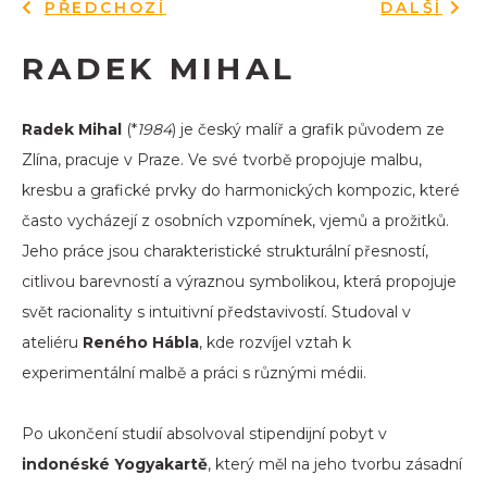
PŘEDCHOZÍ
DALŠÍ
RADEK MIHAL
Radek Mihal
(*
1984
) je český malíř a grafik původem ze
Zlína, pracuje v Praze. Ve své tvorbě propojuje malbu,
kresbu a grafické prvky do harmonických kompozic, které
často vycházejí z osobních vzpomínek, vjemů a prožitků.
Jeho práce jsou charakteristické strukturální přesností,
citlivou barevností a výraznou symbolikou, která propojuje
svět racionality s intuitivní představivostí. Studoval v
ateliéru
Reného Hábla
, kde rozvíjel vztah k
experimentální malbě a práci s různými médii.
Po ukončení studií absolvoval stipendijní pobyt v
indonéské Yogyakartě
, který měl na jeho tvorbu zásadní