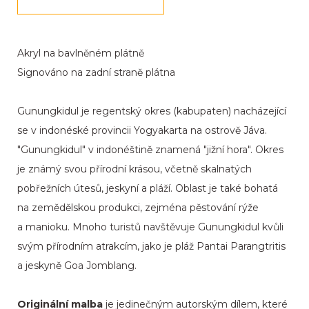
Akryl na bavlněném plátně
Signováno na zadní straně plátna
Gunungkidul je regentský okres (kabupaten) nacházející
se v indonéské provincii Yogyakarta na ostrově Jáva.
"Gunungkidul" v indonéštině znamená "jižní hora". Okres
je známý svou přírodní krásou, včetně skalnatých
pobřežních útesů, jeskyní a pláží. Oblast je také bohatá
na zemědělskou produkci, zejména pěstování rýže
a manioku. Mnoho turistů navštěvuje Gunungkidul kvůli
svým přírodním atrakcím, jako je pláž Pantai Parangtritis
a jeskyně Goa Jomblang.
Originální malba
je jedinečným autorským dílem, které