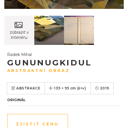
zobrazit v
interiéru
Radek Mihal
GUNUNUGKIDUL
ABSTRAKTNÍ OBRAZ
ABSTRAKCE
135
×
95
cm
(š×v)
2019
ORIGINÁL
ZJISTIT CENU