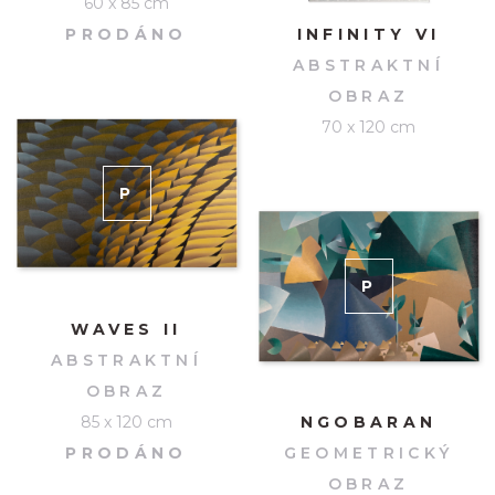
60 x 85 cm
PRODÁNO
INFINITY VI
ABSTRAKTNÍ
OBRAZ
70 x 120 cm
P
RODÁNO
P
RODÁNO
WAVES II
ABSTRAKTNÍ
OBRAZ
85 x 120 cm
NGOBARAN
PRODÁNO
GEOMETRICKÝ
OBRAZ