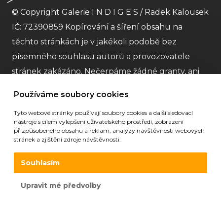
© Copyright Galerie I N D I G E S / Radek Kalousek
IČ: 72390859 Kopírování a šíření obsahu na
těchto stránkách je v jakékoli podobě bez
písemného souhlasu autorů a provozovatele
stránek zakázáno. Nečerpáme žádné granty, ani
dotace a striktně dodržujeme
GDPR
Obchodní
Používáme soubory cookies
podmínky
. Nejme plátci DPH. |
Partneři
| Stránky
Tyto webové stránky používají soubory cookies a další sledovací
galerie vytvořila
Digitální agentura 321 CREATIVE
nástroje s cílem vylepšení uživatelského prostředí, zobrazení
CREW s.r.o
.
přizpůsobeného obsahu a reklam, analýzy návštěvnosti webových
stránek a zjištění zdroje návštěvnosti.
Souhlasím
Upravit mé předvolby