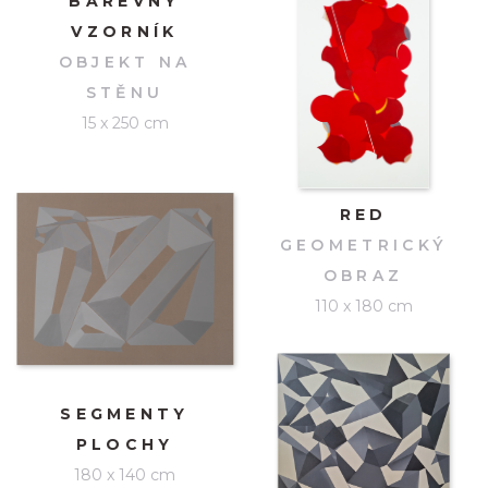
BAREVNÝ
VZORNÍK
OBJEKT NA
STĚNU
15 x 250 cm
RED
GEOMETRICKÝ
OBRAZ
110 x 180 cm
SEGMENTY
PLOCHY
180 x 140 cm