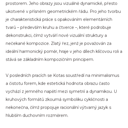
prostorem. Jeho obrazy jsou vizuálně dynamické, přesto
ukotvené v přísném geometrickém řádu. Pro jeho tvorbu
je charakteristická práce s opakováním elementárních
tvarů – především kruhu a čtverce –, které podrobuje
dekonstrukci, čímž vytváří nové vizuální struktury a
nečekané kompozice. Zlatý řez, jenž je považován za
ideální harmonický poměr, hraje v jeho dílech klíčovou roli a
stává se základním kompozičním principem.
V posledních pracích se Kotas soustředí na minimalismus
a čistotu forem, kde estetická hodnota obrazu často
vychází z jemného napětí mezi symetrií a dynamikou. U
kruhových formátů zkoumá symboliku cykličnosti a
nekonečna, čímž propojuje racionální výtvarný jazyk s
hlubším duchovním rozměrem.