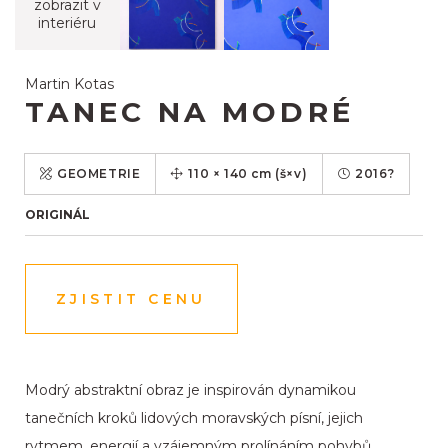
zobrazit v
interiéru
Martin Kotas
TANEC NA MODRÉ
GEOMETRIE
110
×
140
cm
(š×v)
2016?
ORIGINÁL
ZJISTIT CENU
Modrý abstraktní obraz je inspirován dynamikou
tanečních kroků lidových moravských písní, jejich
rytmem, energií a vzájemným prolínáním pohybů.