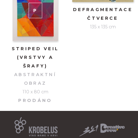
DEFRAGMENTACE
P
RODÁNO
ČTVERCE
135 x 135 cm
STRIPED VEIL
(VRSTVY A
ŠRAFY)
ABSTRAKTNÍ
OBRAZ
110 x 80 cm
PRODÁNO