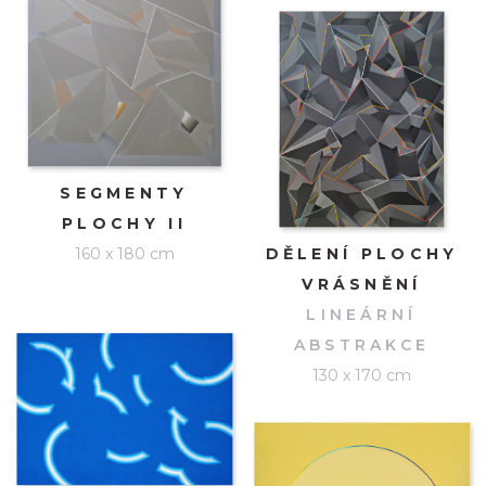
SEGMENTY
PLOCHY II
160 x 180 cm
DĚLENÍ PLOCHY
VRÁSNĚNÍ
LINEÁRNÍ
ABSTRAKCE
130 x 170 cm