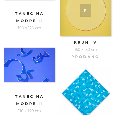
P
RODÁNO
TANEC NA
MODRÉ II
190 x 120 cm
KRUH IV
150 x 150 cm
PRODÁNO
TANEC NA
MODRÉ II
110 x 140 cm