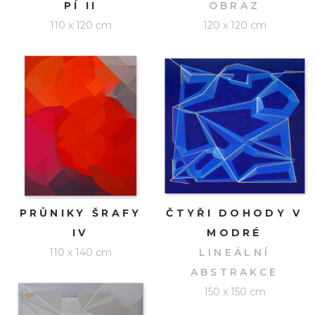
PÍ II
OBRAZ
110 x 120 cm
120 x 120 cm
PRŮNIKY ŠRAFY
ČTYŘI DOHODY V
IV
MODRÉ
110 x 140 cm
LINEÁLNÍ
ABSTRAKCE
150 x 150 cm