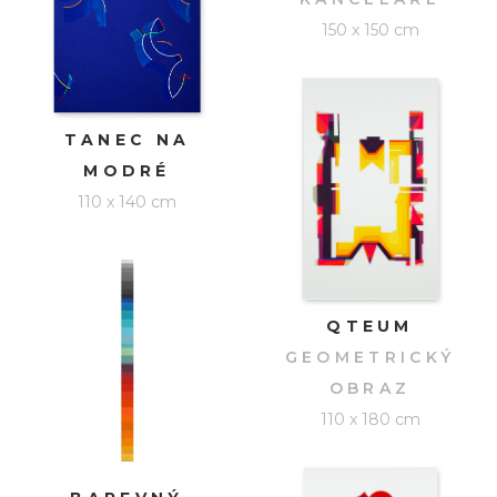
150 x 150 cm
TANEC NA
MODRÉ
110 x 140 cm
QTEUM
GEOMETRICKÝ
OBRAZ
110 x 180 cm