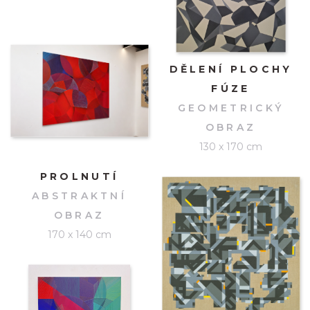
DĚLENÍ PLOCHY
FÚZE
GEOMETRICKÝ
OBRAZ
130 x 170 cm
PROLNUTÍ
ABSTRAKTNÍ
OBRAZ
170 x 140 cm