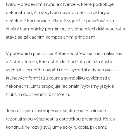
tvarů – především kruhu a čtverce –, které podrobuje
dekonstrukci, čímž vytváří nové vizuální struktury a
nečekané kompozice. Zlatý řez, jenž je považován za
ideální harmonický poměr, hraje v jeho dílech klíčovou roli a
stává se základním kompozičním principem.
V posledních pracích se Kotas soustředí na minimalismus
a čistotu forem, kde estetická hodnota obrazu často
vychází z jemného napětí mezi symetrií a dynamikou. U
kruhových formátů zkoumá symboliku cykličnosti a
nekonečna, čímž propojuje racionální výtvarný jazyk s
hlubším duchovním rozměrem.
Jeho díla jsou zastoupena v soukromých sbírkách a
rezonují svou výrazností a estetickou přesností. Kotas
kontinuálně rozvíjí svůj umělecký rukopis, přičemž