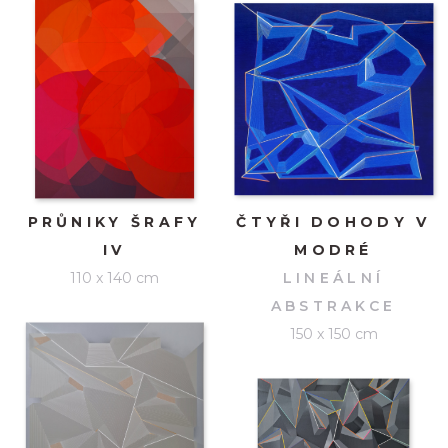
PRŮNIKY ŠRAFY
ČTYŘI DOHODY V
IV
MODRÉ
110 x 140 cm
LINEÁLNÍ
ABSTRAKCE
150 x 150 cm