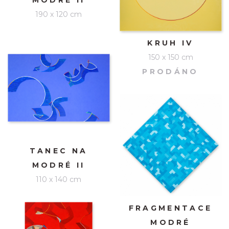
MODRÉ II
190 x 120 cm
KRUH IV
150 x 150 cm
PRODÁNO
TANEC NA
MODRÉ II
110 x 140 cm
FRAGMENTACE
MODRÉ