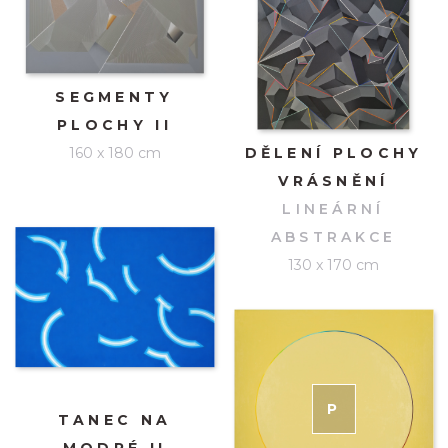
SEGMENTY
PLOCHY II
160 x 180 cm
DĚLENÍ PLOCHY
VRÁSNĚNÍ
LINEÁRNÍ
ABSTRAKCE
130 x 170 cm
P
RODÁNO
TANEC NA