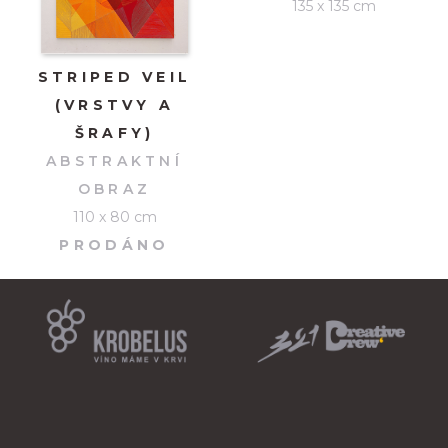
135 x 135 cm
STRIPED VEIL
(VRSTVY A
ŠRAFY)
ABSTRAKTNÍ
OBRAZ
110 x 80 cm
PRODÁNO