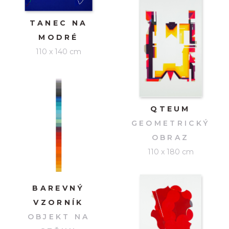
TANEC NA
MODRÉ
110 x 140 cm
QTEUM
GEOMETRICKÝ
OBRAZ
110 x 180 cm
BAREVNÝ
VZORNÍK
OBJEKT NA