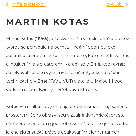
PŘEDCHOZÍ
DALŠÍ
MARTIN KOTAS
Martin Kotas (*1985) je český malíř a vizuální umělec, jehož
tvorba se pohybuje na pomezí lineární geometrické
abstrakce a precizní vizuální harmonie, kde se setkávají řád
a intuitivní hra s prostorem. Narodil se v Brně, kde rovněž
absolvoval Fakultu výtvarných umění Vysokého učení
technického v Brně (FaVU VUT) v ateliéru Malba III pod
vedením Petra Kvíčaly a Břetislava Malého.
Kotasova malba se vyznačuje precizní prací s linií, barvou a
prostorem. Jeho obrazy jsou vizuálně dynamické, přesto
ukotvené v přísném geometrickém řádu. Pro jeho tvorbu
je charakteristická práce s opakováním elementárních