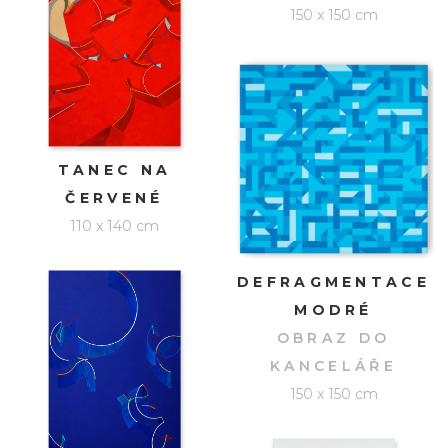
150 x 150 cm
TANEC NA
ČERVENÉ
110 x 140 cm
DEFRAGMENTACE
MODRÉ
OBRAZ DO
KANCELÁŘE
150 x 150 cm