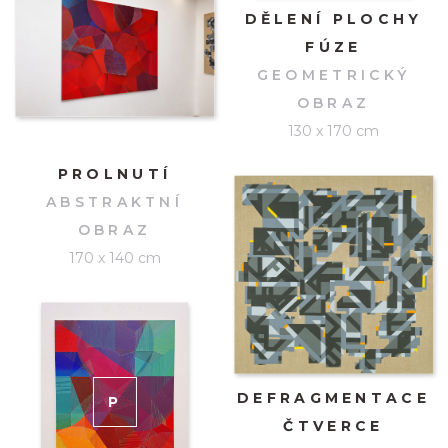
DĚLENÍ PLOCHY
FÚZE
GEOMETRICKÝ
OBRAZ
130 x 170 cm
PROLNUTÍ
ABSTRAKTNÍ
OBRAZ
170 x 140 cm
DEFRAGMENTACE
P
RODÁNO
ČTVERCE