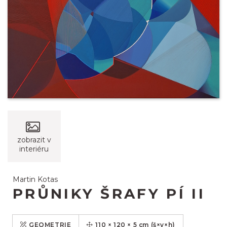
zobrazit v
interiéru
Martin Kotas
PRŮNIKY ŠRAFY PÍ II
GEOMETRIE
110
×
120
×
5
cm
(š×v×h)