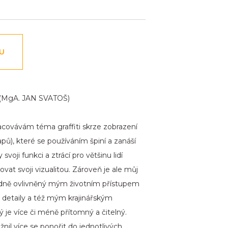
NU
 (MgA. JAN SVATOŠ)
racovávám téma graffiti skrze zobrazení
apů), které se používáním špiní a zanáší
svoji funkci a ztrácí pro většinu lidí
ovat svoji vizualitou. Zároveň je ale můj
dně ovlivněný mým životním přístupem
a detaily a též mým krajinářským
 je více či méně přítomný a čitelný.
nil více se ponořit do jednotlivých