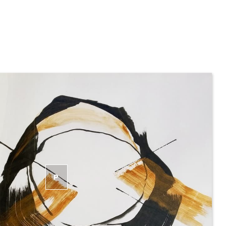
P
RODÁNO