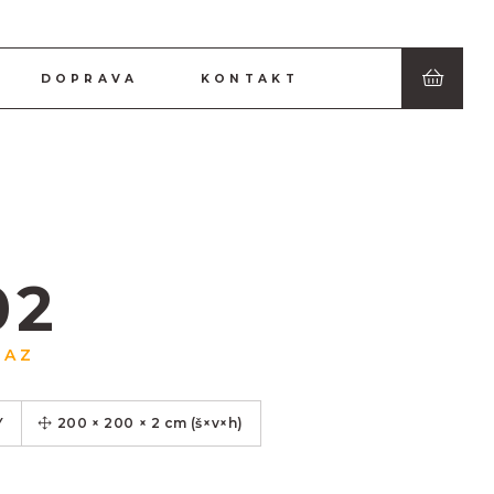
DOPRAVA
KONTAKT
02
RAZ
Y
200
×
200
×
2
cm
(š×v×h)