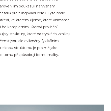
 zároveň jím poukazuji na význam
detailů pro fungování celku. Tyto malé
rostředí, ve kterém žijeme, které vnímáme
jí ho kompletním. Kromě prolínání
aly struktury, které na tryskách vznikají
čemž jsou ale ovlivněny fyzikálními
 reálnou strukturou je pro mě jako
oto tomu přizpůsobuji formu malby.