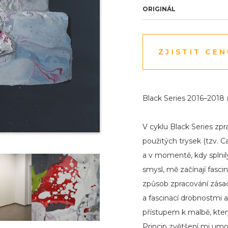
ORIGINÁL
ZJISTIT CE
Black Series 2016–2018
V cyklu Black Series zp
použitých trysek (tzv. C
a v momentě, kdy splnily 
smysl, mě začínají fascin
způsob zpracování zása
a fascinací drobnostmi 
přístupem k malbě, který
Princip zvětšení mi umož