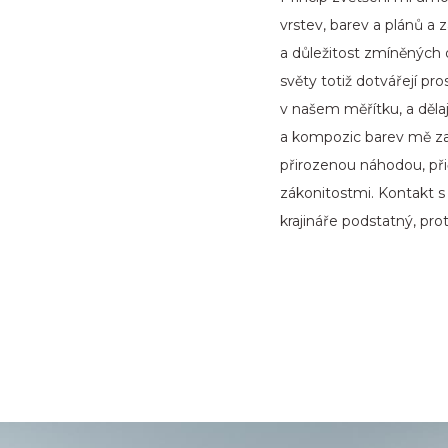
vrstev, barev a plánů a
a důležitost zmíněných 
světy totiž dotvářejí p
v našem měřítku, a děla
a kompozic barev mě zauj
přirozenou náhodou, při
zákonitostmi. Kontakt s
krajináře podstatný, pr