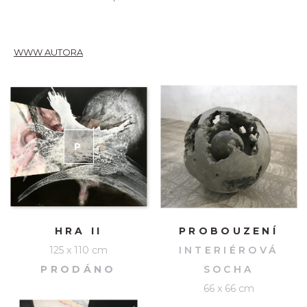
WWW AUTORA
P
RODÁNO
HRA II
PROBOUZENÍ
125 x 110 cm
INTERIÉROVÁ
PRODÁNO
SOCHA
66 x 66 cm