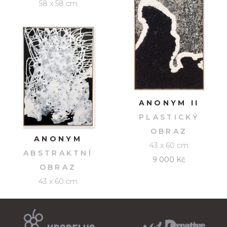
58 x 58 cm
ANONYM II
PLASTICKÝ
OBRAZ
ANONYM
43 x 60 cm
ABSTRAKTNÍ
9 000 Kč
OBRAZ
43 x 60 cm