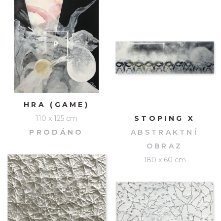
P
RODÁNO
HRA (GAME)
110 x 125 cm
STOPING X
PRODÁNO
ABSTRAKTNÍ
OBRAZ
180 x 60 cm