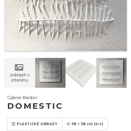
zobrazit v
interiéru
Gabriel Bardon
DOMESTIC
PLASTICKÉ OBRAZY
58
×
58
cm
(š×v)