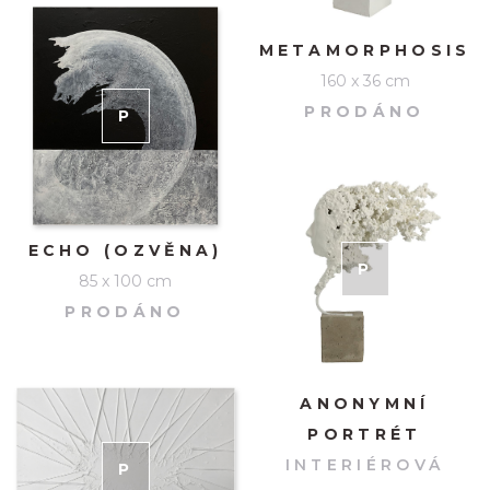
METAMORPHOSIS
160 x 36 cm
PRODÁNO
P
RODÁNO
ECHO (OZVĚNA)
P
RODÁNO
85 x 100 cm
PRODÁNO
ANONYMNÍ
PORTRÉT
INTERIÉROVÁ
P
RODÁNO