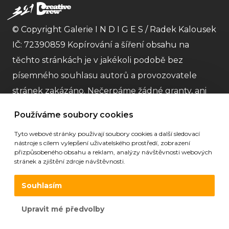
© Copyright Galerie I N D I G E S / Radek Kalousek
IČ: 72390859 Kopírování a šíření obsahu na
těchto stránkách je v jakékoli podobě bez
písemného souhlasu autorů a provozovatele
stránek zakázáno. Nečerpáme žádné granty, ani
dotace a striktně dodržujeme
GDPR
Obchodní
Používáme soubory cookies
podmínky
. Nejme plátci DPH. |
Partneři
| Stránky
Tyto webové stránky používají soubory cookies a další sledovací
galerie vytvořila
Digitální agentura 321 CREATIVE
nástroje s cílem vylepšení uživatelského prostředí, zobrazení
CREW s.r.o
.
přizpůsobeného obsahu a reklam, analýzy návštěvnosti webových
stránek a zjištění zdroje návštěvnosti.
Souhlasím
Upravit mé předvolby