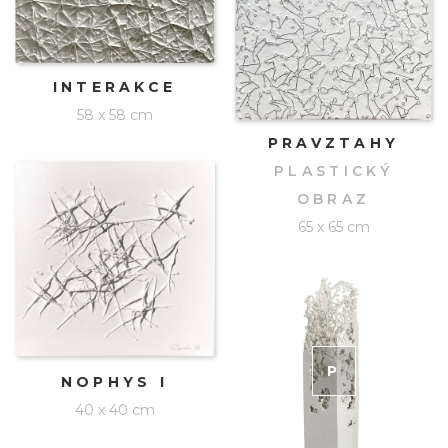
INTERAKCE
58 x 58 cm
PRAVZTAHY
PLASTICKÝ
OBRAZ
65 x 65 cm
P
RODÁNO
NOPHYS I
40 x 40 cm