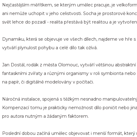
Nejčastějším měřítkem, se kterým umělec pracuje, je velkoformá
ani nemůže uchopit v jeho celistvosti. Socha je prostorově koncip
svět lehce do pozadí - realita přestává být realitou a je vytvoř
Dynamiku, která se objevuje ve všech dílech, najdeme ve hře 
vytváří plynulost pohybu a celé dílo tak ožívá.
Jan Dostál, rodák z města Olomouc, vytváří většinou abstraktní 
fantaskními zvířaty a různými organismy v roli symbionta nebo
na papír, či digitálně modelovány v počítači.
Náročná instalace, spojená s těžkým nesnadno manipulovateln
Kompenzací tomu je prakticky nemožnost dílo poničit nebo jina
pro autora nutným a žádaným faktorem.
Poslední dobou začíná umělec objevovat i menší formát, který