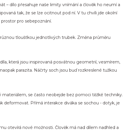
t – dílo přesahuje naše limity vnímání a člověk ho neumí a
ovaná tak, že se lze ocitnout pod ní. V tu chvíli jde okolní
en prostor pro sebepoznání.
s různou tloušťkou jednotlivých trubek. Změna průměru
díla, která jsou inspirovaná posvátnou geometrií, vesmírem,
 naopak parazita. Náčrty soch jsou buď rozkreslené tužkou
ý materiálem, se často neobejde bez pomoci těžké techniky.
k deformovat. Přímá interakce diváka se sochou - dotyk, je
 mu otevírá nové možnosti. Člověk má nad dílem nadhled a