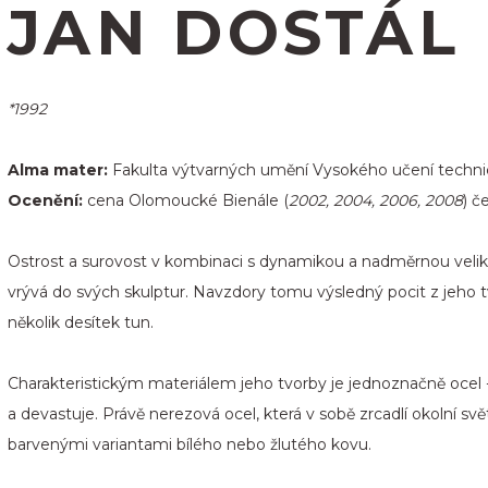
JAN DOSTÁL
*1992
Alma mater:
Fakulta výtvarných umění Vysokého učení technick
Ocenění:
cena Olomoucké Bienále (
2002, 2004, 2006, 2008
) č
Ostrost a surovost v kombinaci s dynamikou a nadměrnou veliko
vrývá do svých skulptur. Navzdory tomu výsledný pocit z jeho tvo
několik desítek tun.
Charakteristickým materiálem jeho tvorby je jednoznačně ocel -
a devastuje. Právě nerezová ocel, která v sobě zrcadlí okolní sv
barvenými variantami bílého nebo žlutého kovu.