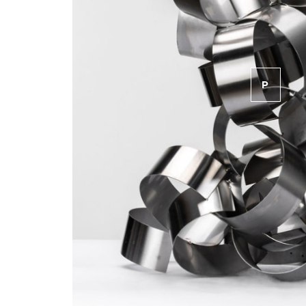
P
ROD