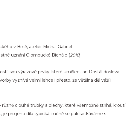
ého v Brně, ateliér Michal Gabriel
estné uznání Olomoucké Bienále (
2010
)
stí jsou výrazové prvky, které umělec Jan Dostál doslova
rby vyznívá velmi lehce i přesto, že většina děl váží i
 různě dlouhé trubky a plechy, které všemožně stříhá, kroutí
ět, je pro jeho díla typická, méně se pak setkáváme s