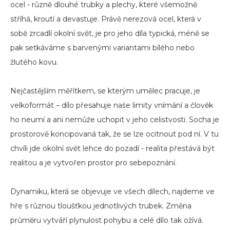
ocel - různě dlouhé trubky a plechy, které všemožně
stříhá, kroutí a devastuje. Právě nerezová ocel, která v
sobě zrcadlí okolní svět, je pro jeho díla typická, méně se
pak setkáváme s barvenými variantami bílého nebo
žlutého kovu.
Nejčastějším měřítkem, se kterým umělec pracuje, je
velkoformát – dílo přesahuje naše limity vnímání a člověk
ho neumí a ani nemůže uchopit v jeho celistvosti. Socha je
prostorově koncipovaná tak, že se lze ocitnout pod ní. V tu
chvíli jde okolní svět lehce do pozadí - realita přestává být
realitou a je vytvořen prostor pro sebepoznání.
Dynamiku, která se objevuje ve všech dílech, najdeme ve
hře s různou tloušťkou jednotlivých trubek. Změna
průměru vytváří plynulost pohybu a celé dílo tak ožívá.