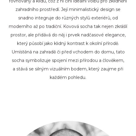
rovnováhy a klidu, což z ní činí ideální volbu pro zklidnění
zahradního prostředí. Její minimalistický design se
snadno integruje do různých stylů exteriérů, od
moderního až po tradiční. Kovová socha tak nejen zkrášlí
prostor, ale přidává do něj i prvek nadčasové elegance,
který působí jako klidný kontrast k okolní přírodě.
Umístěná na zahradě či před vchodem do domu, tato
socha symbolizuje spojení mezi přírodou a člověkem,
a stává se silným vizuálním bodem, který zaujme při
každém pohledu.