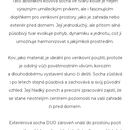
Tato abstraktní kovová socha ve tvaru koule je nejen
výrazným uměleckým prvkem, ale i fascinujícím
doplňkem pro venkovní prostory, jako je zahrada nebo
exteriér před domem. Její jednoduchý, ale přitom silně
působivý tvar evokuje pohyb, dynamiku a jednotu, což jí
umožňuje harmonizovat s jakýmkoli prostředím.
Kov, jako materiál, je ideální pro venkovní použití, protože
je odolný vůči povětrnostním vlivům, korozím
a dlouhodobému vystavení slunci či dešti. Socha zůstává
i po letech stejně působivá a zachovává si svůj původní
vzhled. Její hladký povrch a precizní zpracování zajistí, že
se stane neotřelým centrem pozornosti na vaší zahradě
či před domem.
Exteriérová socha DUO zároveň vnáší do prostoru pocit