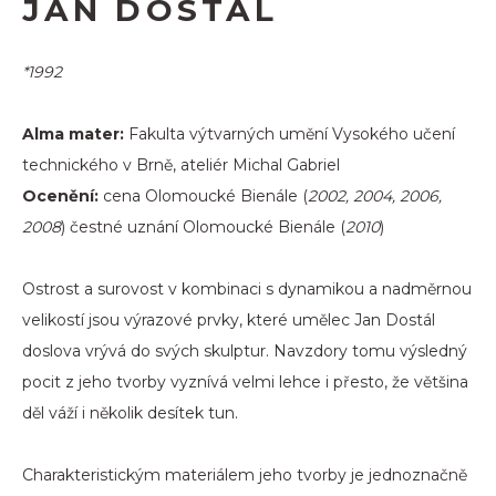
JAN DOSTÁL
*1992
Alma mater:
Fakulta výtvarných umění Vysokého učení
technického v Brně, ateliér Michal Gabriel
Ocenění:
cena Olomoucké Bienále (
2002, 2004, 2006,
2008
) čestné uznání Olomoucké Bienále (
2010
)
Ostrost a surovost v kombinaci s dynamikou a nadměrnou
velikostí jsou výrazové prvky, které umělec Jan Dostál
doslova vrývá do svých skulptur. Navzdory tomu výsledný
pocit z jeho tvorby vyznívá velmi lehce i přesto, že většina
děl váží i několik desítek tun.
Charakteristickým materiálem jeho tvorby je jednoznačně