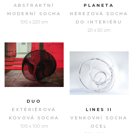
ABSTRAKTNÍ
PLANETA
MODERNÍ SOCHA
NEREZOVÁ SOCHA
100 x 220 cm
DO INTERIÉRU
20 x 50 cm
DUO
EXTÉRIÉROVÁ
LINES II
KOVOVÁ SOCHA
VENKOVNÍ SOCHA
100 x 100 cm
OCEL