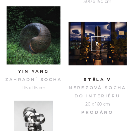
300 x 190 cm
P
RODÁNO
YIN YANG
ZAHRADNÍ SOCHA
STÉLA V
115 x 115 cm
NEREZOVÁ SOCHA
DO INTERIÉRU
20 x 160 cm
PRODÁNO
P
RODÁNO