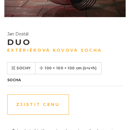
Jan Dostál
DUO
EXTÉRIÉROVÁ KOVOVÁ SOCHA
SOCHY
100
×
100
×
100
cm
(š×v×h)
SOCHA
ZJISTIT CENU