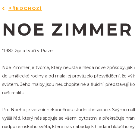
PŘEDCHOZÍ
NOE ZIMMER
*1982 žije a tvoří v Praze.
Noe Zimmer je tvůrce, který neustále hledá nové způsoby, jak vy
do umělecké rodiny a od mala jej provázelo přesvědčení, ž
světem. Jeho malby jsou neuchopitelné a fluidní, představují koliz
naši realitu.
Pro Noeho je vesmír nekonečnou studnicí inspirace. Svými malba
vyšší řád, který nás spojuje se všemi bytostmi a překračuje hr
nadpozemského světa, které nás nabádají k hledání hlubšího 