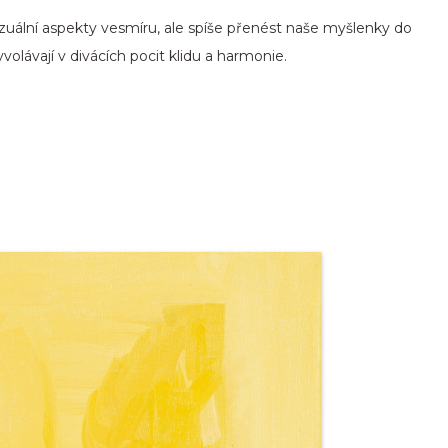
izuální aspekty vesmíru, ale spíše přenést naše myšlenky do
volávají v divácích pocit klidu a harmonie.