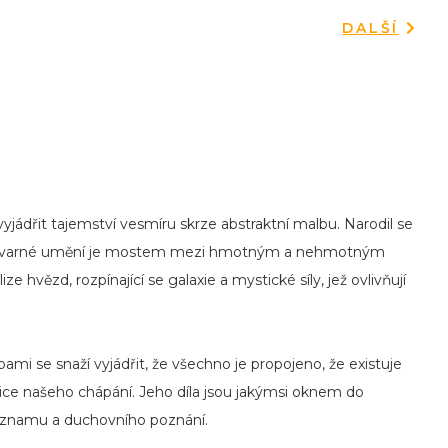
DALŠÍ
jádřit tajemství vesmíru skrze abstraktní malbu. Narodil se
e výtvarné umění je mostem mezi hmotným a nehmotným
e hvězd, rozpínající se galaxie a mystické síly, jež ovlivňují
mi se snaží vyjádřit, že všechno je propojeno, že existuje
anice našeho chápání. Jeho díla jsou jakýmsi oknem do
významu a duchovního poznání.