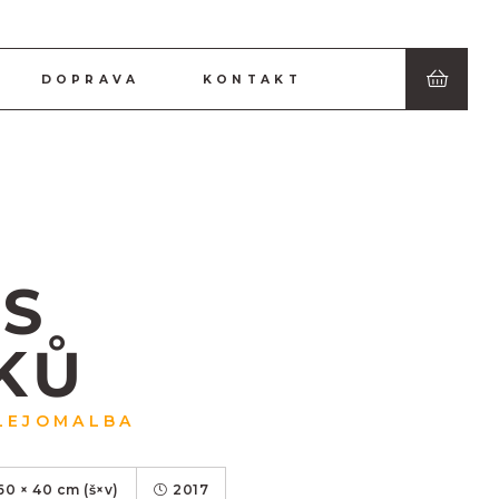
DOPRAVA
KONTAKT
AS
KŮ
LEJOMALBA
60
×
40
cm
(š×v)
2017