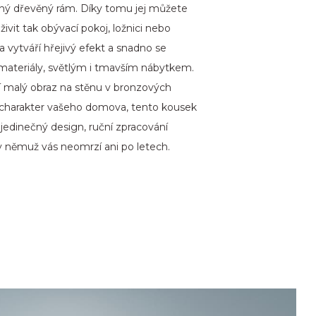
vný dřevěný rám. Díky tomu jej můžete
živit tak obývací pokoj, ložnici nebo
 vytváří hřejivý efekt a snadno se
materiály, světlým i tmavším nábytkem.
í malý obraz na stěnu v bronzových
 charakter vašeho domova, tento kousek
í jedinečný design, ruční zpracování
y němuž vás neomrzí ani po letech.