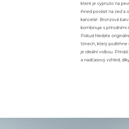
které je vypnuto na pe
ihned pověsit na zeď a o
kancelář. Bronzová barva
kombinuje s přírodními 
Pokud hledáte origináln
tónech, který podtrhne
je ideální volbou. Přináš
a nadčasový vzhled, dík