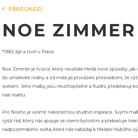
PŘEDCHOZÍ
NOE ZIMMER
*1982 žije a tvoří v Praze.
Noe Zimmer je tvůrce, který neustále hledá nové způsoby, jak vy
do umělecké rodiny a od mala jej provázelo přesvědčení, ž
světem. Jeho malby jsou neuchopitelné a fluidní, představují koliz
naši realitu.
Pro Noeho je vesmír nekonečnou studnicí inspirace. Svými malba
vyšší řád, který nás spojuje se všemi bytostmi a překračuje hr
nadpozemského světa, které nás nabádají k hledání hlubšího 