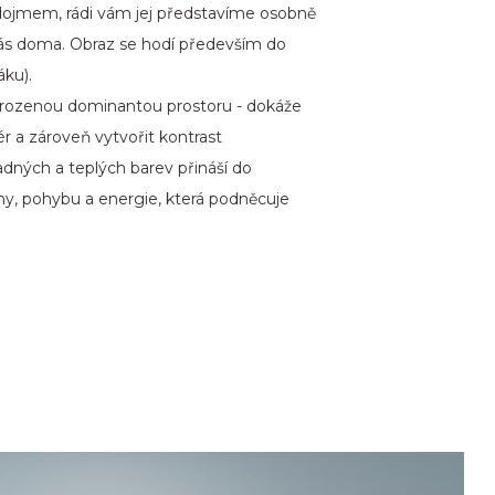
dojmem, rádi vám jej představíme osobně
vás doma. Obraz se hodí především do
ku).
řirozenou dominantou prostoru - dokáže
ér a zároveň vytvořit kontrast
adných a teplých barev přináší do
hy, pohybu a energie, která podněcuje