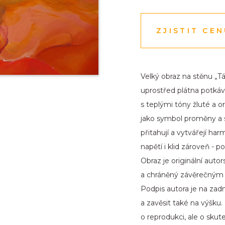
ZJISTIT CE
Velký obraz na stěnu „T
uprostřed plátna potkáva
s teplými tóny žluté a 
jako symbol proměny a s
přitahují a vytvářejí har
napětí i klid zároveň - 
Obraz je originální auto
a chráněný závěrečným U
Podpis autora je na zadní
a zavěsit také na výšku.
o reprodukci, ale o skute