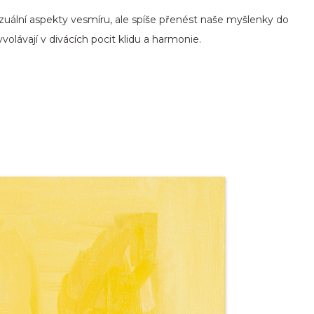
izuální aspekty vesmíru, ale spíše přenést naše myšlenky do
volávají v divácích pocit klidu a harmonie.