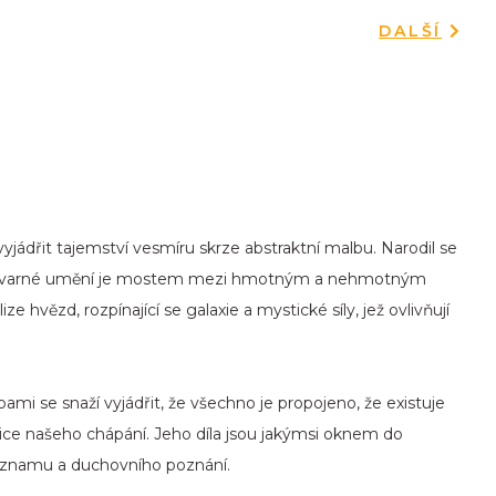
DALŠÍ
jádřit tajemství vesmíru skrze abstraktní malbu. Narodil se
e výtvarné umění je mostem mezi hmotným a nehmotným
e hvězd, rozpínající se galaxie a mystické síly, jež ovlivňují
mi se snaží vyjádřit, že všechno je propojeno, že existuje
anice našeho chápání. Jeho díla jsou jakýmsi oknem do
významu a duchovního poznání.