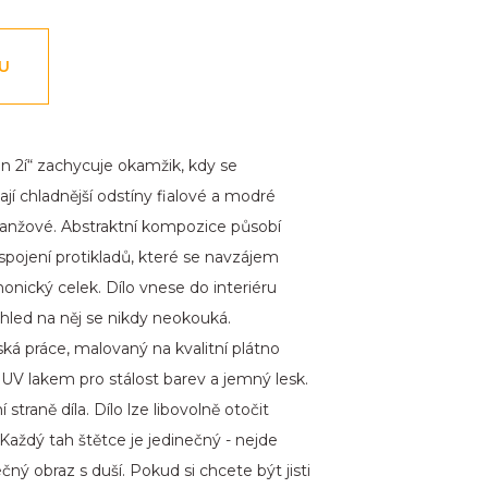
NU
án 2í“ zachycuje okamžik, kdy se
jí chladnější odstíny fialové a modré
oranžové. Abstraktní kompozice působí
pojení protikladů, které se navzájem
monický celek. Dílo vnese do interiéru
pohled na něj se nikdy neokouká.
rská práce, malovaný na kvalitní plátno
V lakem pro stálost barev a jemný lesk.
 straně díla. Dílo lze libovolně otočit
 Každý tah štětce je jedinečný - nejde
čný obraz s duší. Pokud si chcete být jisti