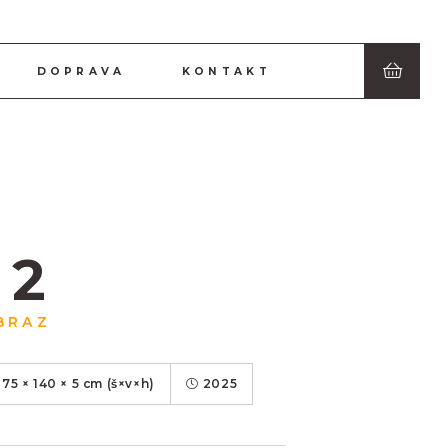
DOPRAVA
KONTAKT
 2
BRAZ
175
×
140
×
5
cm
(š×v×h)
2025