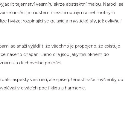
jádřit tajemství vesmíru skrze abstraktní malbu. Narodil se
e výtvarné umění je mostem mezi hmotným a nehmotným
e hvězd, rozpínající se galaxie a mystické síly, jež ovlivňují
mi se snaží vyjádřit, že všechno je propojeno, že existuje
anice našeho chápání. Jeho díla jsou jakýmsi oknem do
významu a duchovního poznání.
izuální aspekty vesmíru, ale spíše přenést naše myšlenky do
volávají v divácích pocit klidu a harmonie.