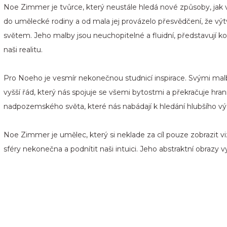
Noe Zimmer je tvůrce, který neustále hledá nové způsoby, jak vy
do umělecké rodiny a od mala jej provázelo přesvědčení, ž
světem. Jeho malby jsou neuchopitelné a fluidní, představují koliz
naši realitu.
Pro Noeho je vesmír nekonečnou studnicí inspirace. Svými malba
vyšší řád, který nás spojuje se všemi bytostmi a překračuje hr
nadpozemského světa, které nás nabádají k hledání hlubšího 
Noe Zimmer je umělec, který si neklade za cíl pouze zobrazit v
sféry nekonečna a podnítit naši intuici. Jeho abstraktní obrazy vy