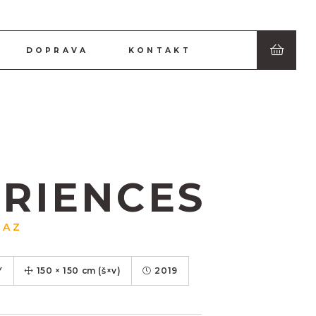
DOPRAVA
KONTAKT
RIENCES
RAZ
Y
150
×
150
cm
(š×v)
2019