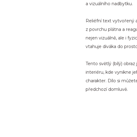
a vizuálního nadbytku.
Reliéfní text vytvořený
z povrchu plátna a reagu
nejen vizuálně, ale i fy
vtahuje diváka do prost
Tento světlý (bílý) obr
interiéru, kde vynikne je
charakter. Dílo si můžet
předchozí domluvě.