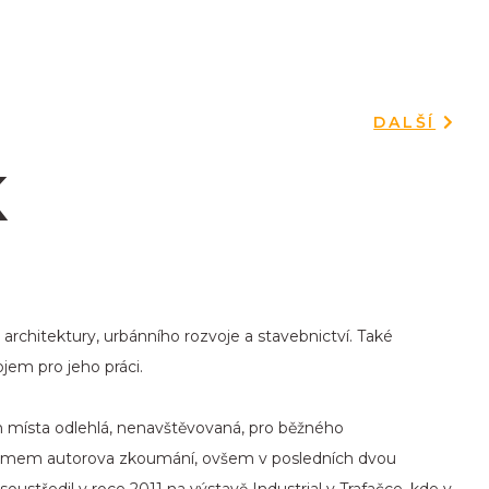
DALŠÍ
K
e architektury, urbánního rozvoje a stavebnictví. Také
jem pro jeho práci.
m místa odlehlá, nenavštěvovaná, pro běžného
 zájmem autorova zkoumání, ovšem v posledních dvou
oustředil v roce 2011 na výstavě Industrial v Trafačce, kde v