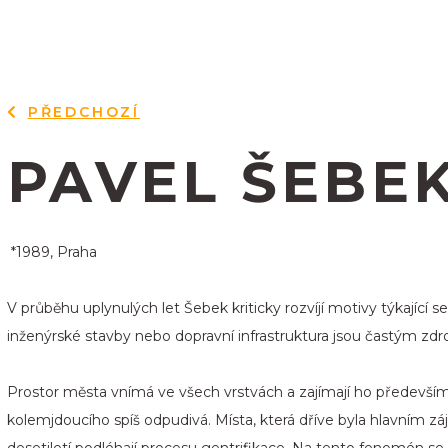
PŘEDCHOZÍ
PAVEL ŠEBE
*1989, Praha
V průběhu uplynulých let Šebek kriticky rozvíjí motivy týkající s
inženýrské stavby nebo dopravní infrastruktura jsou častým zdro
Prostor města vnímá ve všech vrstvách a zajímají ho předevší
kolemjdoucího spíš odpudivá. Místa, která dříve byla hlavním
desetiletí podléhají procesu gentrifikace. Na tento fenomén se s