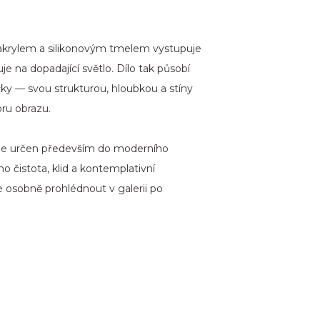
 akrylem a silikonovým tmelem vystupuje
je na dopadající světlo. Dílo tak působí
zicky — svou strukturou, hloubkou a stíny
oru obrazu.
az je určen především do moderního
ho čistota, klid a kontemplativní
e osobně prohlédnout v galerii po