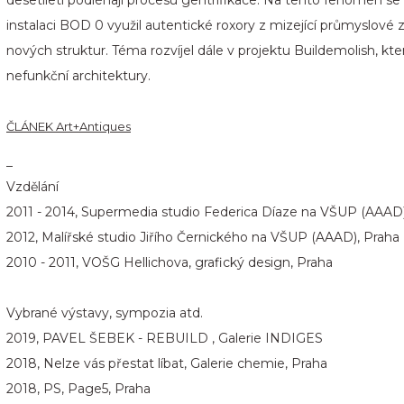
instalaci BOD 0 využil autentické roxory z mizející průmyslové 
nových struktur. Téma rozvíjel dále v projektu Buildemolish, kter
nefunkční architektury.
ČLÁNEK Art+Antiques
_
Vzdělání
2011 - 2014, Supermedia studio Federica Díaze na VŠUP (AAAD)
2012, Malířské studio Jiřího Černického na VŠUP (AAAD), Praha
2010 - 2011, VOŠG Hellichova, grafický design, Praha
Vybrané výstavy, sympozia atd.
2019,
PAVEL ŠEBEK - REBUILD , Galerie INDIGES
2018, Nelze vás přestat líbat, Galerie chemie, Praha
2018, PS, Page5, Praha