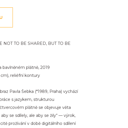
NU
 NOT TO BE SHARED, BUT TO BE
na bavlněném plátně, 2019
cm), reliéfní kontury
braz Pavla Šebka (*1989, Praha) vychází
práce s jazykem, strukturou
čtvercovém plátně se objevuje věta
aby se sdílely, ale aby se žily“ — výrok,
itě prožívání v době digitálního sdílení