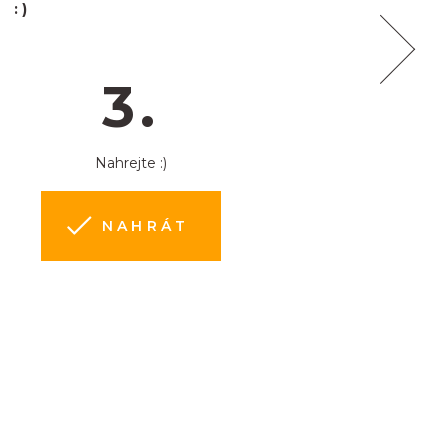
 :)
3.
Nahrejte :)
NAHRÁT