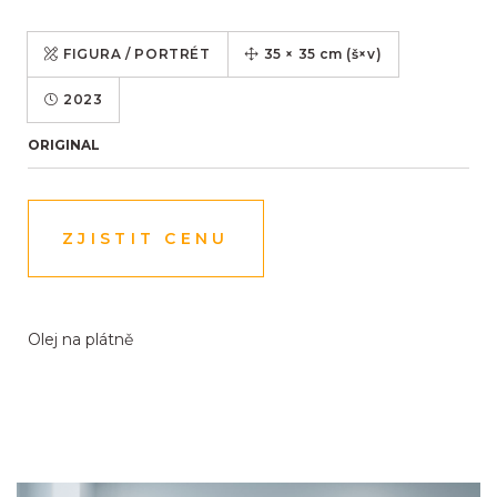
FIGURA / PORTRÉT
35
×
35
cm
(š×v)
2023
ORIGINAL
ZJISTIT CENU
Olej na plátně