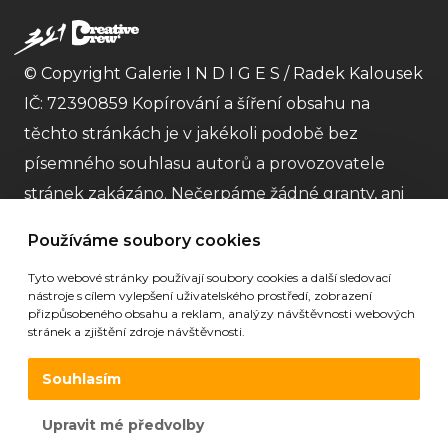
© Copyright Galerie I N D I G E S / Radek Kalousek
IČ: 72390859 Kopírování a šíření obsahu na
těchto stránkách je v jakékoli podobě bez
písemného souhlasu autorů a provozovatele
stránek zakázáno. Nečerpáme žádné granty, ani
dotace a striktně dodržujeme
GDPR
Obchodní
Používáme soubory cookies
podmínky
. Nejme plátci DPH. |
Partneři
| Stránky
Tyto webové stránky používají soubory cookies a další sledovací
galerie vytvořila
Digitální agentura 321 CREATIVE
nástroje s cílem vylepšení uživatelského prostředí, zobrazení
CREW s.r.o
.
přizpůsobeného obsahu a reklam, analýzy návštěvnosti webových
stránek a zjištění zdroje návštěvnosti.
Souhlasím
Upravit mé předvolby