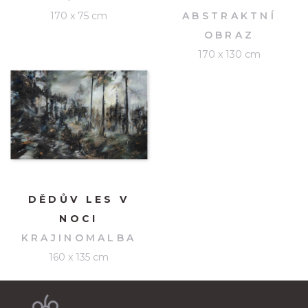
170 x 75 cm
ABSTRAKTNÍ
OBRAZ
170 x 130 cm
DĚDŮV LES V
NOCI
KRAJINOMALBA
160 x 135 cm