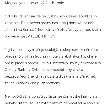
Meghalaye na severovýchodě Indie.
Od roku 2007 pravidelně vystavuje v České republice i v
zahraničí. Po založení rodiny našla svůj domov i tvůrčí
zázemí na Šumavě, kde zároveň otevřela výtvarnou školu
pro veřejnost ATELIÉR ŘÍHOV.
Její tvorba se vyznačuje osobitým rukopisem, v němž se
přirozeně prolínají figurální motivy s abstrakcí. Typická je
pro ni práce s barvou - živou, intenzivní, místy až expresivní.
Obrazy Barbory Chlastákové působí smyslově a
bezprostředně; jejich atmosféru divák vnímá dříve, než
začne vědomě číst jejich význam.
Nejnovější série obrazů vyrůstají ze šumavské krajiny a z
příběhů, které jsou s tímto místem neoddělitelně spojené.