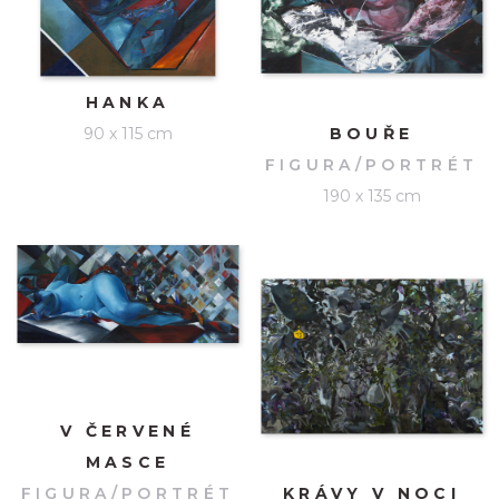
HANKA
90 x 115 cm
BOUŘE
FIGURA/PORTRÉT
190 x 135 cm
V ČERVENÉ
MASCE
FIGURA/PORTRÉT
KRÁVY V NOCI