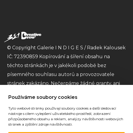
© Copyright Galerie I N D I G E S / Radek Kalousek
IČ: 72390859 Kopírování a šíření obsahu na
těchto stránkách je v jakékoli podobě bez
písemného souhlasu autorů a provozovatele
stránek zakázáno. Nečerpáme žádné granty, ani
dotace a striktně dodržujeme
GDPR
Obchodní
Používáme soubory cookies
podmínky
. Nejme plátci DPH. |
Partneři
| Stránky
Tyto webové stránky používají soubory cookies a další sledovací
galerie vytvořila
Digitální agentura 321 CREATIVE
nástroje s cílem vylepšení uživatelského prostředí, zobrazení
CREW s.r.o
.
přizpůsobeného obsahu a reklam, analýzy návštěvnosti webových
stránek a zjištění zdroje návštěvnosti.