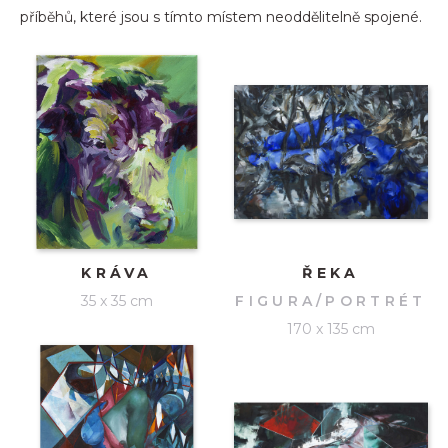
příběhů, které jsou s tímto místem neoddělitelně spojené.
KRÁVA
ŘEKA
35 x 35 cm
FIGURA/PORTRÉT
170 x 135 cm