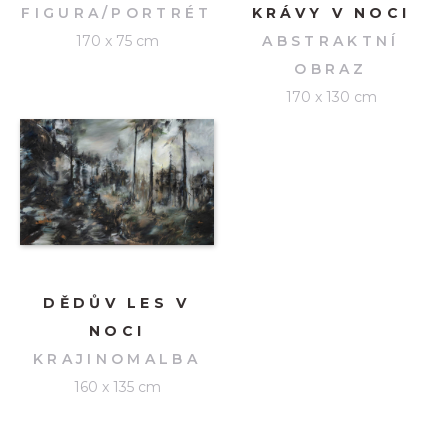
FIGURA/PORTRÉT
KRÁVY V NOCI
170 x 75 cm
ABSTRAKTNÍ
OBRAZ
170 x 130 cm
DĚDŮV LES V
NOCI
KRAJINOMALBA
160 x 135 cm