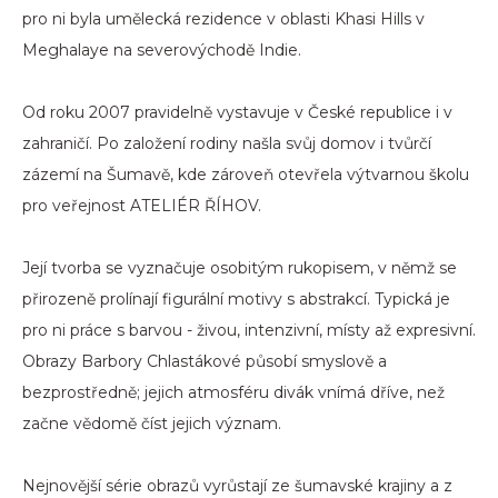
pro ni byla umělecká rezidence v oblasti Khasi Hills v
Meghalaye na severovýchodě Indie.
Od roku 2007 pravidelně vystavuje v České republice i v
zahraničí. Po založení rodiny našla svůj domov i tvůrčí
zázemí na Šumavě, kde zároveň otevřela výtvarnou školu
pro veřejnost ATELIÉR ŘÍHOV.
Její tvorba se vyznačuje osobitým rukopisem, v němž se
přirozeně prolínají figurální motivy s abstrakcí. Typická je
pro ni práce s barvou - živou, intenzivní, místy až expresivní.
Obrazy Barbory Chlastákové působí smyslově a
bezprostředně; jejich atmosféru divák vnímá dříve, než
začne vědomě číst jejich význam.
Nejnovější série obrazů vyrůstají ze šumavské krajiny a z