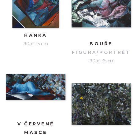
HANKA
90 x 115 cm
BOUŘE
FIGURA/PORTRÉT
190 x 135 cm
V ČERVENÉ
MASCE