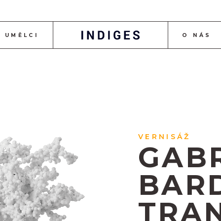
UMĚLCI
O NÁS
VERNISÁŽ
GABR
BAR
TRA