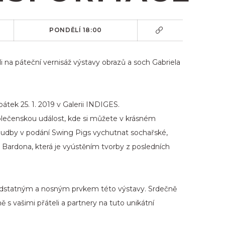
PONDĚLÍ 18:00
 na páteční vernisáž výstavy obrazů a soch Gabriela
pátek 25. 1. 2019 v Galerii INDIGES.
olečenskou událost, kde si můžete v krásném
hudby v podání Swing Pigs vychutnat sochařské,
a Bardona, která je vyústěním tvorby z posledních
 podstatným a nosným prvkem této výstavy. Srdečně
s vašimi přáteli a partnery na tuto unikátní