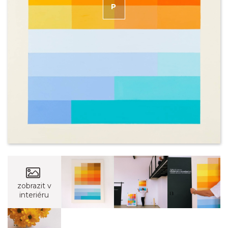
P
RODÁNO
zobrazit v
interiéru