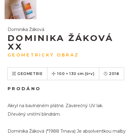
Dominika Žáková
DOMINIKA ŽÁKOVÁ
XX
GEOMETRICKÝ OBRAZ
GEOMETRIE
100
×
130
cm
(š×v)
2018
PRODÁNO
Akryl na bavlněném plátně. Závěrečný UV lak.
Dřevěný vnitřní blindrám.
Dominika Žáková (*1988 Trnava) Je absolventkou malby