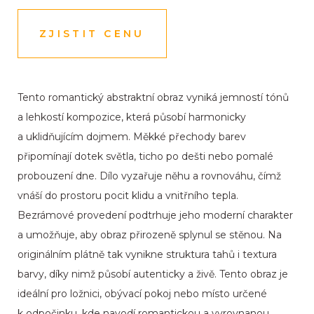
ZJISTIT CENU
Tento romantický abstraktní obraz vyniká jemností tónů
a lehkostí kompozice, která působí harmonicky
a uklidňujícím dojmem. Měkké přechody barev
připomínají dotek světla, ticho po dešti nebo pomalé
probouzení dne. Dílo vyzařuje něhu a rovnováhu, čímž
vnáší do prostoru pocit klidu a vnitřního tepla.
Bezrámové provedení podtrhuje jeho moderní charakter
a umožňuje, aby obraz přirozeně splynul se stěnou. Na
originálním plátně tak vynikne struktura tahů i textura
barvy, díky nimž působí autenticky a živě. Tento obraz je
ideální pro ložnici, obývací pokoj nebo místo určené
k odpočinku, kde navodí romantickou a vyrovnanou