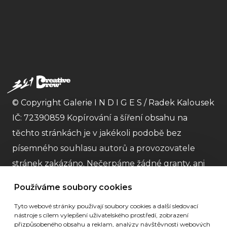
© Copyright Galerie I N D I G E S / Radek Kalousek
IČ: 72390859 Kopírování a šíření obsahu na
těchto stránkách je v jakékoli podobě bez
písemného souhlasu autorů a provozovatele
stránek zakázáno. Nečerpáme žádné granty, ani
dotace a striktně dodržujeme
GDPR
Obchodní
Používáme soubory cookies
podmínky
. Nejme plátci DPH. |
Partneři
| Stránky
Tyto webové stránky používají soubory cookies a další sledovací
galerie vytvořila
Digitální agentura 321 CREATIVE
nástroje s cílem vylepšení uživatelského prostředí, zobrazení
CREW s.r.o
.
přizpůsobeného obsahu a reklam, analýzy návštěvnosti webových