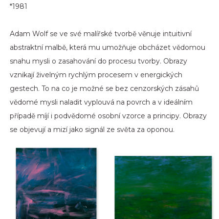
*1981
Adam Wolf se ve své malířské tvorbě věnuje intuitivní
abstraktní malbě, která mu umožňuje obcházet vědomou
snahu mysli o zasahování do procesu tvorby. Obrazy
vznikají živelným rychlým procesem v energických
gestech. To na co je možné se bez cenzorských zásahů
vědomé mysli naladit vyplouvá na povrch a v ideálním
případě míjí i podvědomé osobní vzorce a principy. Obrazy
se objevují a mizí jako signál ze světa za oponou.