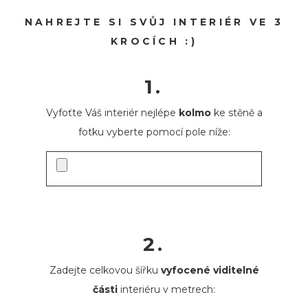
NAHREJTE SI SVŮJ INTERIÉR VE 3
KROCÍCH :)
1.
Vyfoťte Váš interiér nejlépe
kolmo
ke stěně a
fotku vyberte pomocí pole níže:
2.
Zadejte celkovou šířku
vyfocené viditelné
části
interiéru v metrech: