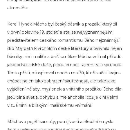
atmosféru.
Karel Hynek Mácha byl český básník a prozaik, který žil
v první polovině 19. století a stal se nejvýznamnějším
představitelem českého romantismu. Jeho nejznámější
dílo Máj patří k vrcholům české literatury a ovlivnilo nejen
básníky, ale i malíře a další umělce. Mácha vnímal přírodu
jako odraz lidské duše, plnou emocí, tajemství a symbolů.
Tento přístup inspiroval mnoho malířů, kteří začali krajinu
chápat nejen jako zobrazení skutečnosti, ale také jako
vyjádření nálady, myšlenek a vnitřního prožitku. Jeho díla
jsou plná světla, pohybu a melancholie, což je činí velmi
vizuálními a blízkými malířskému vnímání.
Máchovo pojetí samoty, pomíjivosti a hledání smyslu
života ovlivnilo také moderní výtvarné směry, které se