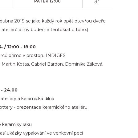
PÁTEK 12:00
 dubna 2019 se jako každý rok opět otevřou dveře
ateliérů a my budeme tentokrát u toho:)
/ 12:00 - 18:00
vůrců přímo v prostoru INDIGES
 Martin Kotas, Gabriel Bardon, Dominika Žáková,
 - 24.00
teliéry a keramická dílna
ttery - prezentace keramického ateliéru
é keramiky raku
así ukázky vypalování ve venkovní peci