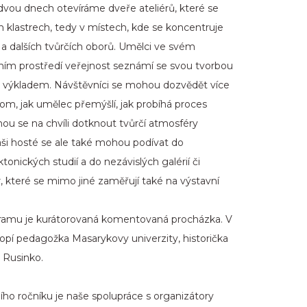
dvou dnech otevíráme dveře ateliérů, které se
ch klastrech, tedy v místech, kde se koncentruje
a dalších tvůrčích oborů. Umělci ve svém
ním prostředí veřejnost seznámí se svou tvorbou
výkladem. Návštěvníci se mohou dozvědět více
m, jak umělec přemýšlí, jak probíhá proces
hou se na chvíli dotknout tvůrčí atmosféry
ši hosté se ale také mohou podívat do
tonických studií a do nezávislých galérií či
 které se mimo jiné zaměřují také na výstavní
gramu je kurátorovaná komentovaná procházka. V
hopí pedagožka Masarykovy univerzity, historička
 Rusinko.
ího ročníku je naše spolupráce s organizátory