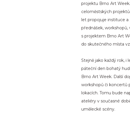
projektu Brno Art Week
celoměstských projektů.
let propojuje instituce
přednášek, workshopů, v
s projektem Brno Art W
do skutečného místa vzn
Stejně jako každý rok, i
páteční den bohatý hud
Brno Art Week. Další d
workshopů či koncertů 
lokacích. Tomu bude nap
ateliéry v současné dob
umělecké scény.