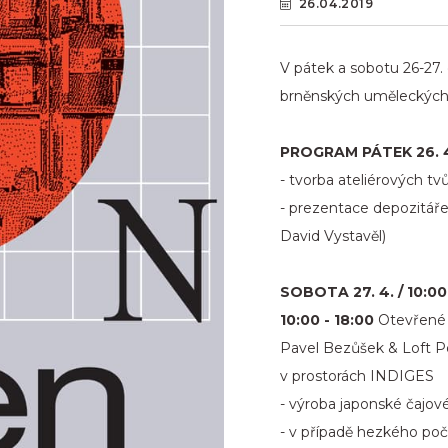
26.04.2019
V pátek a sobotu 26-27.
brněnských uměleckých 
PROGRAM PÁTEK 26. 4. 
- tvorba ateliérových t
- prezentace depozitáře
David Vystavěl)
SOBOTA 27. 4. / 10:00
10:00 - 18:00
Otevřené a
Pavel Bezůšek & Loft Po
v prostorách INDIGES
- výroba japonské čajov
- v případě hezkého poč