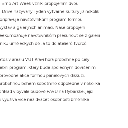
. Brno Art Week vznikl propojením dvou
 Dříve nazývaný Týden výtvarné kultury již několik
 a připravuje návštěvníkům program formou
ýstav a galerijních animací. Naše propojení
eekumožňuje návštěvníkům přesunout se z galerií
iku uměleckých děl, a to do ateliérů tvůrců.
 letos v areálu VUT Kraví hora proběhne po celý
ební program, který bude společným dovršením
oprovodné akce formou panelových diskuzí,
proběhnou během sobotního odpoledne v několika
říklad v bývalé budově FAVU na Rybářské, jejíž
ě využívá více než dvacet osobností brněnské