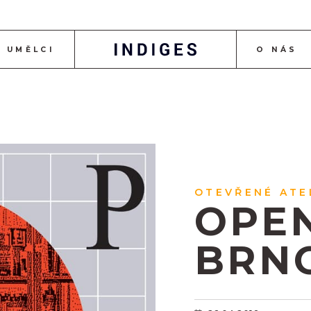
UMĚLCI
O NÁS
OTEVŘENÉ ATE
OPEN
BRN