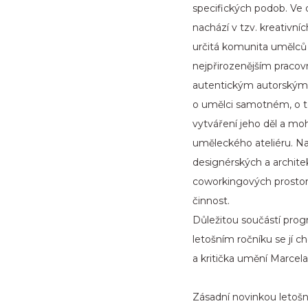
specifických podob. Ve 
nachází v tzv. kreativní
určitá komunita umělců 
nejpřirozenějším pracov
autentickým autorským 
o umělci samotném, o to
vytváření jeho děl a mo
uměleckého ateliéru. Na
designérských a architek
coworkingových prostor,
činnost.
Důležitou součástí pro
letošním ročníku se jí c
a kritička umění Marcela
Zásadní novinkou letošn