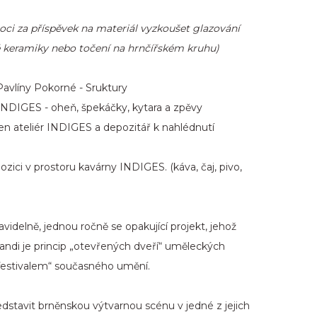
oci za příspěvek na materiál vyzkoušet glazování
é keramiky nebo točení na hrnčířském kruhu)
Pavlíny Pokorné - Sruktury
NDIGES - oheň, špekáčky, kytara a zpěvy
n ateliér INDIGES a depozitář k nahlédnutí
zici v prostoru kavárny INDIGES. (káva, čaj, pivo,
videlně, jednou ročně se opakující projekt, jehož
di je princip „otevřených dveří“ uměleckých
 „festivalem“ současného umění.
dstavit brněnskou výtvarnou scénu v jedné z jejich