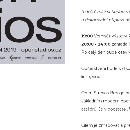
(návštěvníci si budou m
a dekorování připraven
19:00
Vernisáž výstavy 
20:00 - 24:00
zahrada I
Po celý den bude otevře
Občerstvení bude k dispo
limo, víno)
Open Studios Brno je pra
základním modem operan
ateliérů. Je v podstatě
Cílem je zmapovat a pře