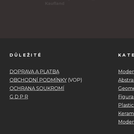
DŮLEŽITÉ
KAT
DOPRAVA A PLATBA
Moder
OBCHODNÍ PODMÍNKY
(VOP)
Abstra
OCHRANA SOUKROMÍ
Geome
G D P R
Figura
Plastic
Kerami
Moder